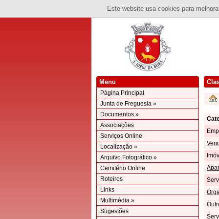
Este website usa cookies para melhorar
Menu
Cla
Página Principal
Junta de Freguesia »
Documentos »
Cate
Associações
Emp
Serviços Online
Vend
Localização »
Imóv
Arquivo Fotográfico »
Apar
Cemitério Online
Roteiros
Serv
Links
Orga
Multimédia »
Outr
Sugestões
Serv