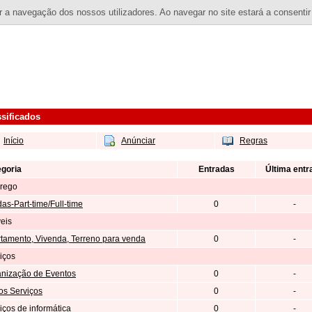
 a navegação dos nossos utilizadores. Ao navegar no site estará a consentir
ssificados
Início
Anúnciar
Regras
goria
Entradas
Última entr
rego
as-Part-time/Full-time
0
-
eis
tamento, Vivenda, Terreno para venda
0
-
iços
nização de Eventos
0
-
os Serviços
0
-
iços de informática
0
-