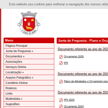
Este website usa cookies para melhorar a navegação dos nossos utiliza
Menu
Junta de Freguesia - Plano e Or
Página Principal
Documento referente ao ano de 202
Junta de Freguesia »
Documentos »
Orçamento 2026
Associações
PPI
Serviços Online
Localização »
Documento referente ao ano de 202
Arquivo Fotográfico »
Plano de Atividades e Orçamento par
Cemitério Online
Roteiros
Documento referente ao ano de 202
Links
Multimédia »
PPI 2024
Sugestões
Orçamento 2024