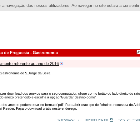
 a navegação dos nossos utilizadores. Ao navegar no site estará a consentir
ta de Freguesia - Gastronomia
mento referente ao ano de 2016
Gastronomia de S.Jorge da Beira
azer download dos anexos para o seu computador, clique com o botão do lado direito do rat
o anexo pretendido e escolha a opção 'Guardar destino como'.
 dos anexos podem estar no formato 'pdf'. Para abrir este tipo de ficheiros necessita do Ad
at Reader. Faça o download grátis
neste endereço
.