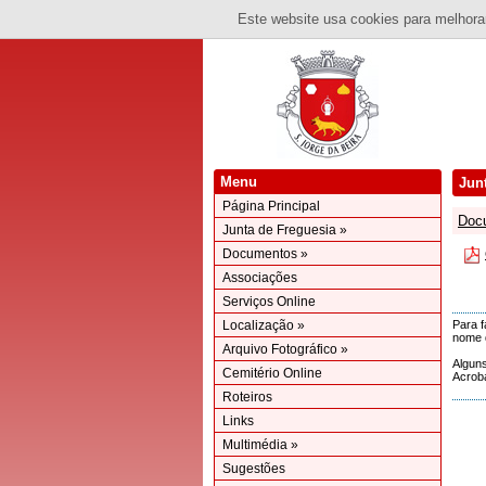
Este website usa cookies para melhorar
Menu
Jun
Página Principal
Docu
Junta de Freguesia »
Documentos »
Associações
Serviços Online
Localização »
Para f
nome d
Arquivo Fotográfico »
Alguns
Cemitério Online
Acrob
Roteiros
Links
Multimédia »
Sugestões