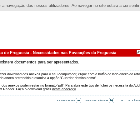
 a navegação dos nossos utilizadores. Ao navegar no site estará a consentir
ta de Freguesia - Necessidades nas Povoações da Freguesia
existem documentos para ser apresentados.
azer download dos anexos para o seu computador, clique com o botão do lado direito do rat
o anexo pretendido e escolha a opção 'Guardar destino como'.
 dos anexos podem estar no formato 'pdf'. Para abrir este tipo de ficheiros necessita do Ad
at Reader. Faça o download grátis
neste endereço
.