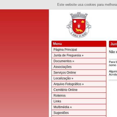
Este website usa cookies para melhorar
Menu
Jun
Página Principal
Não 
Junta de Freguesia »
Documentos »
Para f
nome d
Associações
Alguns
Serviços Online
Acrob
Localização »
Arquivo Fotográfico »
Cemitério Online
Roteiros
Links
Multimédia »
Sugestões