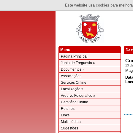
Este website usa cookies para melhorar
Menu
Des
Página Principal
Con
Junta de Freguesia »
13 d
Documentos »
Mag
Associações
Data
Loca
Serviços Online
Localização »
Arquivo Fotográfico »
Cemitério Online
Roteiros
Links
Multimédia »
Sugestões