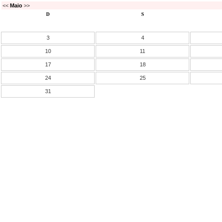
<<
Maio
>>
D
S
3
4
10
11
17
18
24
25
31